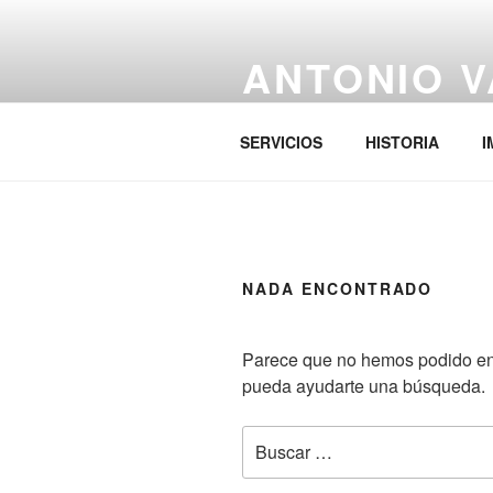
Saltar
al
ANTONIO 
contenido
Peluquería Hombre-Mujer-Niño 
SERVICIOS
HISTORIA
I
NADA ENCONTRADO
Parece que no hemos podido enc
pueda ayudarte una búsqueda.
Buscar
por: