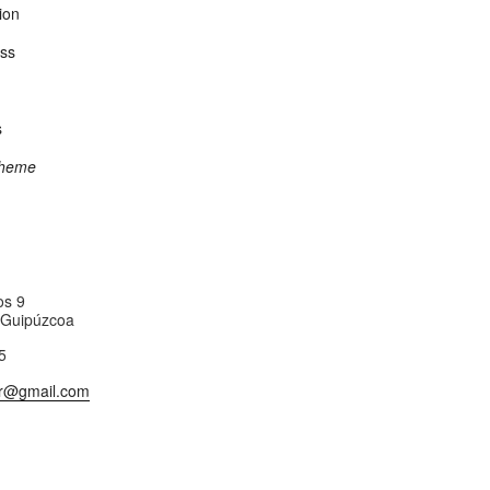
ion
ss
s
Theme
os 9
 Guipúzcoa
5
r@gmail.com